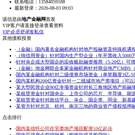
联系电话：
13584059188
最新登录：
2026-08-03 09:03
该信息由
地产金融网
首发
VIP客户请直接登录查看资料
VIP会员登录
发私信
其他债权投资
·
（金融）国内著名金融机构针对地产投融资及特殊机遇
·
（纯信用资金）针对国内生产型企业（年开票收入5000万以上
·
针对央企或大型国企的应收账款融资推荐（5-20亿）可
·
（金融）地金网联合多家金融机构针对商业地产CMBS
·
国内某金融机构针对二级债券市场资金（单笔额度3亿-5
·
国内某机构200亿资金针对一二线城市地产类项目（可
·
某大型民营企业90亿专项资金针对长三角地区地产前融
·
某租赁资金针对国央企、上市公司的芯片、半导体、能
·
某租赁资金针对政信平台、央企、国企类、同业、新基
·
某资方针对北京、杭州、南京三地的商业资产债权抵押融资
点击排行
·
国内某信托公司住宅类地产项目配资10亿起步
·
国内百强房企前端融资（购地款或并购贷款）