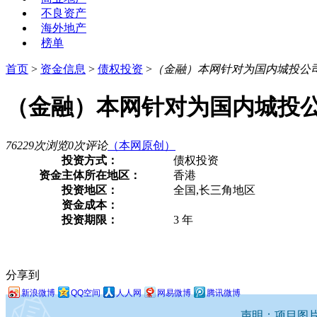
不良资产
海外地产
榜单
首页
>
资金信息
>
债权投资
>
（金融）本网针对为国内城投公
（金融）本网针对为国内城投
76229次浏览
0次评论
（本网原创）
投资方式：
债权投资
资金主体所在地区：
香港
投资地区：
全国,长三角地区
资金成本：
投资期限：
3 年
分享到
新浪微博
QQ空间
人人网
网易微博
腾讯微博
声明：项目图片