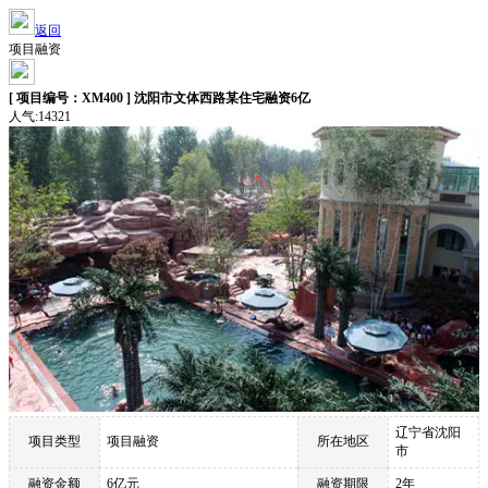
返回
项目融资
[ 项目编号：XM400 ] 沈阳市文体西路某住宅融资6亿
人气:14321
辽宁省沈阳
项目类型
项目融资
所在地区
市
融资金额
6亿元
融资期限
2年