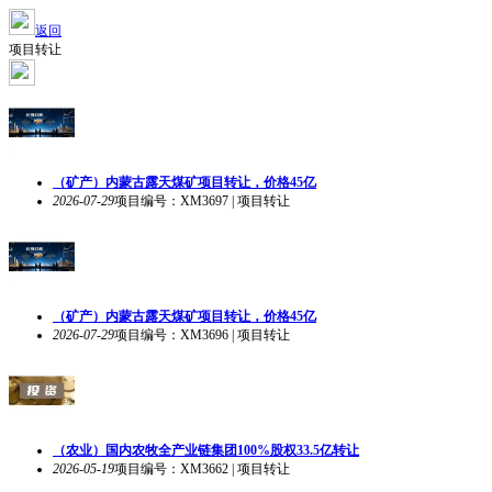
返回
项目转让
（矿产）内蒙古露天煤矿项目转让，价格45亿
2026-07-29
项目编号：XM3697 | 项目转让
（矿产）内蒙古露天煤矿项目转让，价格45亿
2026-07-29
项目编号：XM3696 | 项目转让
（农业）国内农牧全产业链集团100%股权33.5亿转让
2026-05-19
项目编号：XM3662 | 项目转让